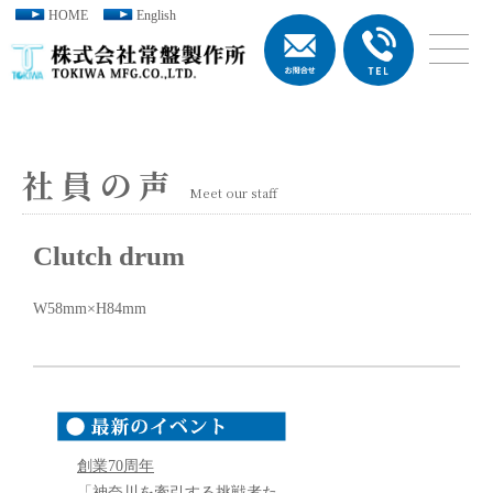
HOME
English
社員の声
Meet our staff
Clutch drum
W58mm×H84mm
創業70周年
「神奈川を牽引する挑戦者た