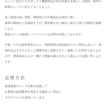
エンジン並びにギヤボックス機能部品の受注生産を主体として国内・海外の
顧客のニーズに応えてまいりました。
主に精度の高い切削・研削加工の中量産品を得意と致し、
素材の調達から完成品までの一貫作業を行い幅広い協力工場との緊密な連携
により、
製品コストの低減とパーフェクトな品質を目指しております。
今後、かかる経営理念のもと、地球環境の緑化蘇生の２１世紀にあたり、地
域社会はもちろんのこと国際社会に貢献するべく邁進いたす所存であります
ので、関係各位のより一層のご愛顧を賜りますよう衷心よりお願い申し上げ
ます。
品質方針
地域産業のトップ企業を目指して
お客様の品質要求を満足する物造りに専念し、
そのサービスを提供いたします。