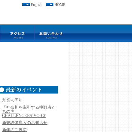
English
HOME
創業70周年
「神奈川を牽引する挑戦者た
ちの声」
CHALLENGERS’VOICE
新規設備導入のお知らせ
新年のご挨拶