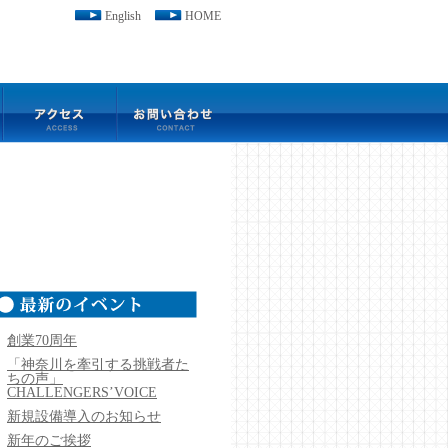
English
HOME
創業70周年
「神奈川を牽引する挑戦者た
ちの声」
CHALLENGERS’VOICE
新規設備導入のお知らせ
新年のご挨拶