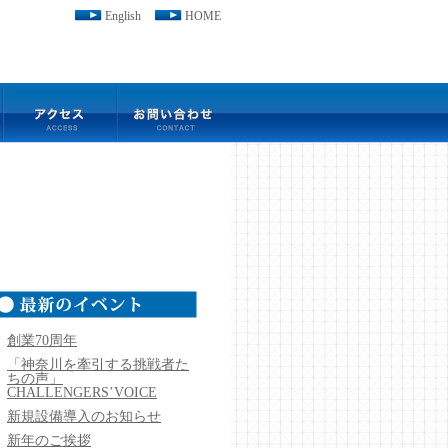
English
HOME
創業70周年
「神奈川を牽引する挑戦者た
ちの声」
CHALLENGERS’VOICE
新規設備導入のお知らせ
新年のご挨拶