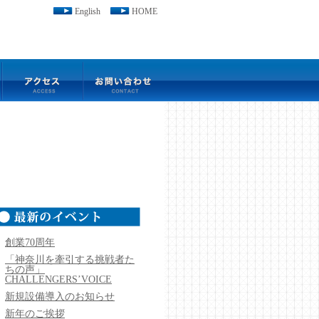
English
HOME
創業70周年
「神奈川を牽引する挑戦者た
ちの声」
CHALLENGERS’VOICE
新規設備導入のお知らせ
新年のご挨拶