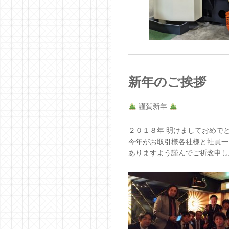
新年のご挨拶
謹賀新年
２０１８年 明けましておめで
今年がお取引様各社様と社員一
ありますよう謹んでご祈念申し