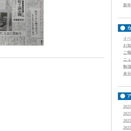
新
イ
お
ご
ニ
勉
未
202
202
202
202