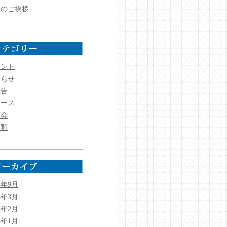
年のご挨拶
ベント
知らせ
報告
ュース
強会
分類
5年9月
5年3月
5年2月
5年1月