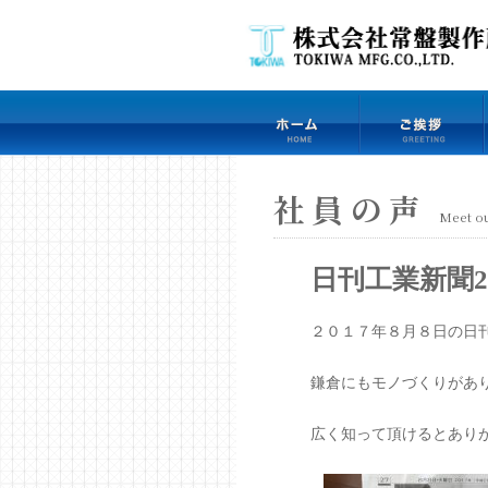
社員の声
Meet ou
日刊工業新聞201
２０１７年８月８日の日
鎌倉にもモノづくりがあ
広く知って頂けるとあり