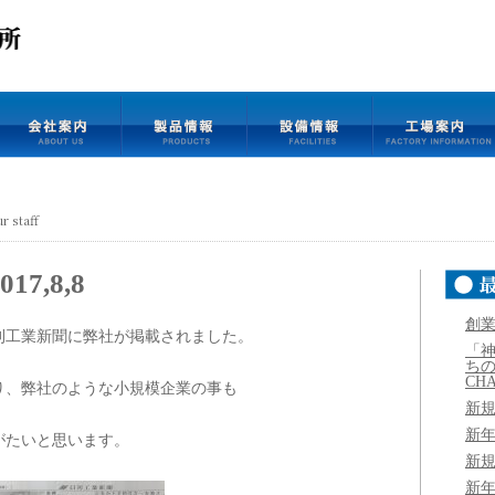
r staff
7,8,8
創業
刊工業新聞に弊社が掲載されました。
「
ち
CHA
り、弊社のような小規模企業の事も
新
新
がたいと思います。
新
新