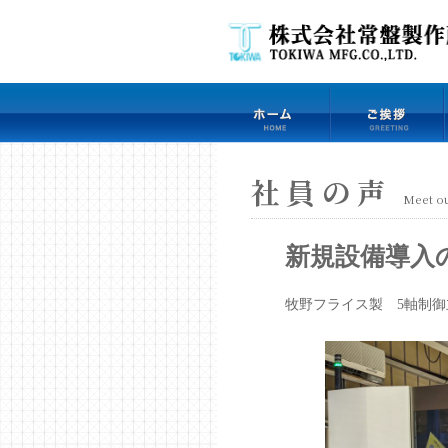
社員の声
Meet ou
新規設備導入
牧野フライス製 5軸制御