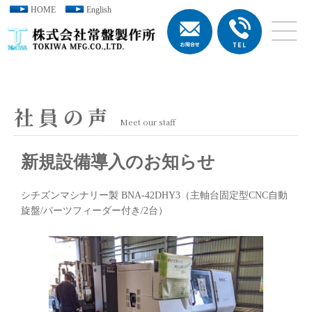
HOME
English
社員の声
Meet our staff
新規設備導入のお知らせ
シチズンマシナリー製 BNA-42DHY3（主軸台固定型CNC自動
旋盤/パーツフィーダー付き/2台）