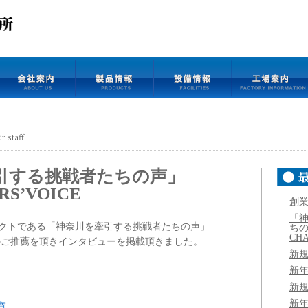
r staff
引する挑戦者たちの声」
RS’VOICE
創業
「
ェクトである「神奈川を牽引する挑戦者たちの声」
ち
CHA
OICEのご推薦を頂きインタビューを掲載頂きました。
新
新
新
新
寛