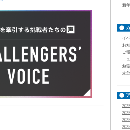
新
イ
お
ご
ニ
勉
未
202
202
202
202