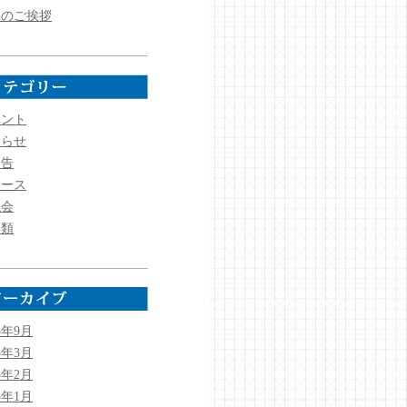
年のご挨拶
ベント
知らせ
報告
ュース
強会
分類
5年9月
5年3月
5年2月
5年1月